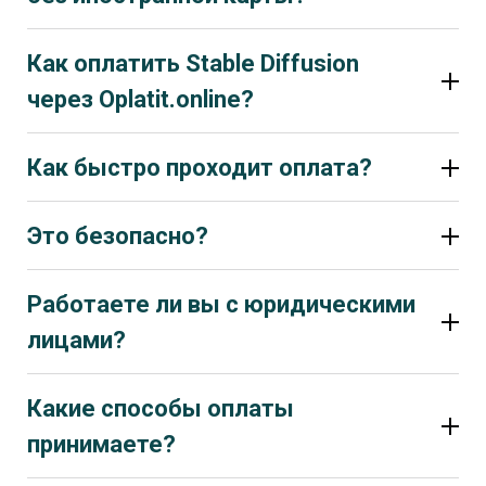
Как оплатить Stable Diffusion
через Oplatit.online?
Как быстро проходит оплата?
Это безопасно?
Да, это безопасно. Платеж проводится через
официальный способ оплаты Stable Diffusion (Ko-fi),
Работаете ли вы с юридическими
а доступ к аккаунту передавать не требуется.
лицами?
Какие способы оплаты
принимаете?