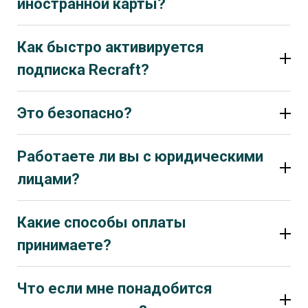
иностранной карты?
Как быстро активируется
подписка
Recraft
?
Это безопасно?
Да, это безопасно. Мы оплачиваем подписку
только по вашей официальной ссылке на оплату
Работаете ли вы с юридическими
Recraft и не запрашиваем доступ к аккаунту. Ваши
лицами?
данные остаются у вас, а подписка активируется
напрямую на вашем аккаунте.
Какие способы оплаты
принимаете?
Что если мне понадобится