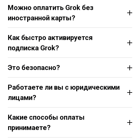
Можно оплатить Grok без
иностранной карты?
Как быстро активируется
подписка Grok?
Это безопасно?
Да, это безопасно. Мы оплачиваем подписку
только по вашей официальной ссылке на оплату
Работаете ли вы с юридическими
Grok и не запрашиваем доступ к аккаунту. Ваши
лицами?
данные остаются у вас, а подписка активируется
напрямую на вашем аккаунте официальным
способом.
Какие способы оплаты
принимаете?